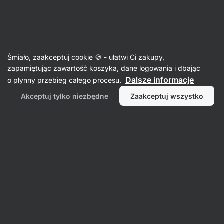
SUMMER SALE ☀️Odkryj nowe produkty w promocji i zaoszczędź
Ukryj
do 30%
powiadomienia
Aktin
Śmiało, zaakceptuj cookie 🍪 - ułatwi Ci zakupy,
zapamiętując zawartość koszyka, dane logowania i dbając
Kawa
Dalsze informacje
o płynny przebieg całego procesu.
Świeżo palona kawa BIO ⁠–⁠ 250 g
⁠–⁠ Kawa
Akceptuj tylko niezbędne
Zaakceptuj wszystko
ziarnista Single Origin z Peru, o mocnym body
i nutach czekolady, orzechów i cytrusów,
delikatnie palona gorącym powietrzem.