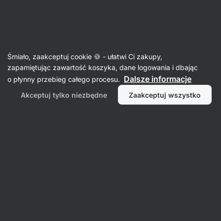
Aktin
Dzieci
Śmiało, zaakceptuj cookie 🍪 - ułatwi Ci zakupy,
zapamiętując zawartość koszyka, dane logowania i dbając
Dalsze informacje
o płynny przebieg całego procesu.
Owsianka
Akceptuj tylko niezbędne
Zaakceptuj wszystko
Błyskawiczna białkowa
Kasza ryżowa w minutę BIO
Owsianka bi
owsianka ryżowa
⁠–⁠ Instant, kremowa
⁠–⁠ ultra krem