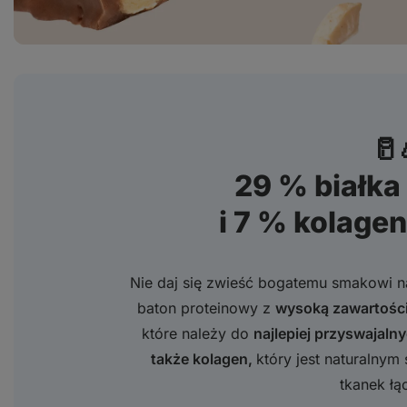
🥛
29 % białk
i 7 % kolag
Nie daj się zwieść bogatemu smakowi na
baton proteinowy z
wysoką zawartości
które należy do
najlepiej przyswajalny
także kolagen,
który jest naturalnym 
tkanek ł