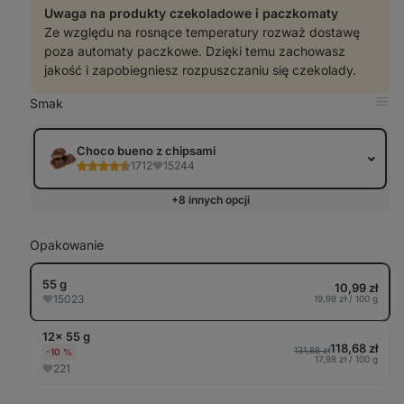
Uwaga na produkty czekoladowe i paczkomaty
Ze względu na rosnące temperatury rozważ dostawę
poza automaty paczkowe. Dzięki temu zachowasz
jakość i zapobiegniesz rozpuszczaniu się czekolady.
Smak
Pok
w
tabe
Choco bueno z chipsami
1712
15244
+8 innych opcji
Opakowanie
55 g
10,99 zł
15023
19,98 zł / 100 g
12× 55 g
118,68 zł
131,88 zł
-10 %
17,98 zł / 100 g
221