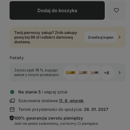
Dodaj do koszyka
Ulubi
Twój pierwszy zakup? Zrób zakupy
powyżej 99 zł i odbierz darmową
Zrealizuj kupon
dostawę.
Pakiety
Zaoszczędź 
15 %
, kupując 
+8
pakiet z innymi produktami
Na stanie 5
i więcej sztuk
Wyświetl
Szacowana dostawa
11. 8. wtorek
informacje
Termin przydatności do spożycia:
26. 01. 2027
o dostawie:
100% gwarancja zwrotu pieniędzy
Jeśli nie jesteś zadowolony, zwrócimy Ci pieniądze.