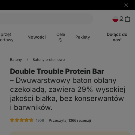
Ukryj
powia
Otwórz
menu
Sprzęt
Cele
Dołącz do
Nowości
Pakiety
ortowy
💪
nas!
Batony
Batony proteinowe
Double Trouble Protein Bar
⁠–⁠ Dwuwarstwowy baton oblany
czekoladą, zawiera 29% wysokiej
jakości białka, bez konserwantów
i barwników.
ocena
1906
Przeczytaj 1366 recenzji