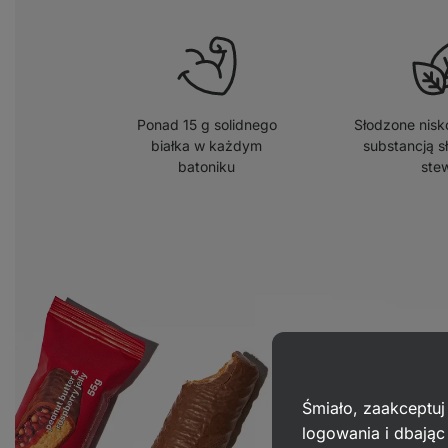
Ponad 15 g solidnego
Słodzone nisk
białka w każdym
substancją s
batoniku
stew
Śmiało, zaakceptuj
logowania i dbają