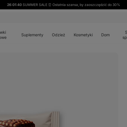
26:01:38
SUMMER SALE ⏰ Ostatnia szansa, by zaoszczędzić do 30%
Otwórz
Otwórz
Otwórz
Otwórz
Otwórz
menu
menu
menu
menu
menu
wki
Suplementy
Odzież
Kosmetyki
Dom
owe
sp