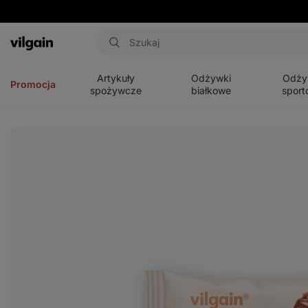
Aktin
Otwórz
Otwórz
Otwórz
menu
menu
menu
Artykuły
Odżywki
Odży
Promocja
spożywcze
białkowe
sport