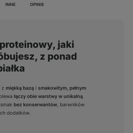
INNE
OPINIE
proteinowy, jaki
óbujesz, z ponad
białka
o z
miękką bazą
i
smakowitym, pełnym
polewa
łączy obie warstwy w unikalną
y smak
bez konserwantów
, barwników
ych dodatków.