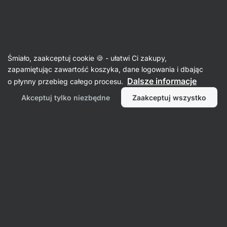
Aktin
Niska zawartość cukru
Śmiało, zaakceptuj cookie 🍪 - ułatwi Ci zakupy,
zapamiętując zawartość koszyka, dane logowania i dbając
Dalsze informacje
o płynny przebieg całego procesu.
Filtr
1
Akceptuj tylko niezbędne
Zaakceptuj wszystko
Extrifit
Wyczyść wszystkie filtry
Produktów:
0
Sortowanie
:
Domyślnie
Nie znaleźliśmy tu żadnych produktów
Żaden z produktów nie pasuje do wybranych filtrów.
Spróbuj zresetować filtry i wyświetlić wszystkie produkty.