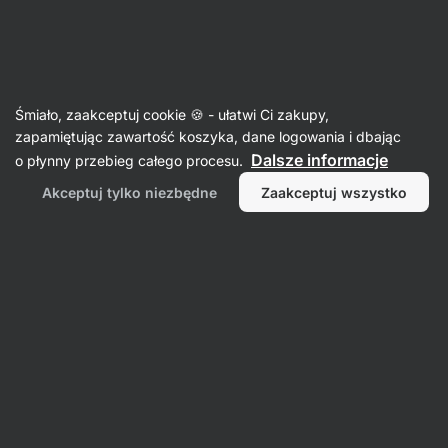
Aktin
Orzechy
Śmiało, zaakceptuj cookie 🍪 - ułatwi Ci zakupy,
Orzechy nerkowca
zapamiętując zawartość koszyka, dane logowania i dbając
Dalsze informacje
o płynny przebieg całego procesu.
Akceptuj tylko niezbędne
Zaakceptuj wszystko
Filtr
Produktów:
7
Sortowanie
:
Domyślnie