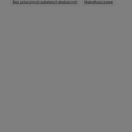
Bez sztucznych substancji słodzących
Niskotłuszczowe