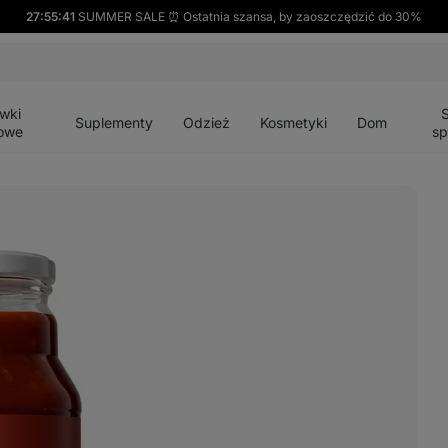
27:55:40
SUMMER SALE ⏰ Ostatnia szansa, by zaoszczędzić do 30%
Otwórz
Otwórz
Otwórz
Otwórz
Otwórz
menu
menu
menu
menu
menu
wki
Suplementy
Odzież
Kosmetyki
Dom
owe
sp