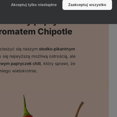
Akceptuj tylko niezbędne
Zaakceptuj wszystko
 smakowy papryki
romatem Chipotle
 cieszyć się naszym
słodko‑pikantnym
y się najwyższą możliwą ostrością, ale
ym papryczek chili
, który sprawi, że
iego wielokrotnie.