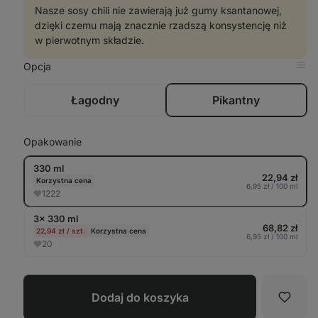
Nasze sosy chili nie zawierają już gumy ksantanowej,
dzięki czemu mają znacznie rzadszą konsystencję niż
w pierwotnym składzie.
Opcja
Pok
w
tabe
Łagodny
Pikantny
Opakowanie
330 ml
22,94 zł
Korzystna cena
6,95 zł / 100 ml
1222
3× 330 ml
68,82 zł
22,94 zł / szt.
Korzystna cena
6,95 zł / 100 ml
20
Dodaj do koszyka
Ulubi