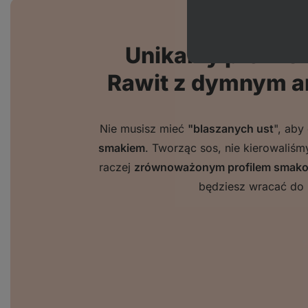
Unikalny profil
Rawit z dymnym a
Nie musisz mieć
"blaszanych ust
", aby
smakiem
. Tworząc sos, nie kierowaliśm
raczej
zrównoważonym profilem smakow
będziesz wracać do n