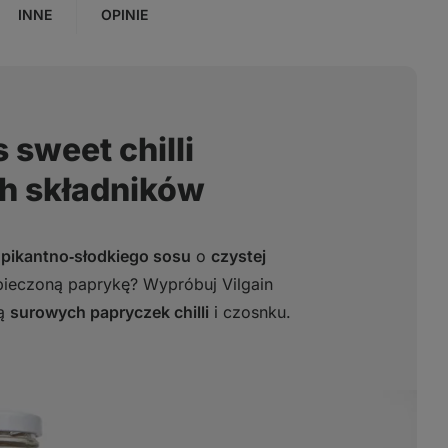
INNE
OPINIE
 sweet chilli
h składników
o
pikantno‑słodkiego sosu
o
czystej
e pieczoną paprykę? Wypróbuj Vilgain
ją
surowych papryczek chilli
i czosnku.