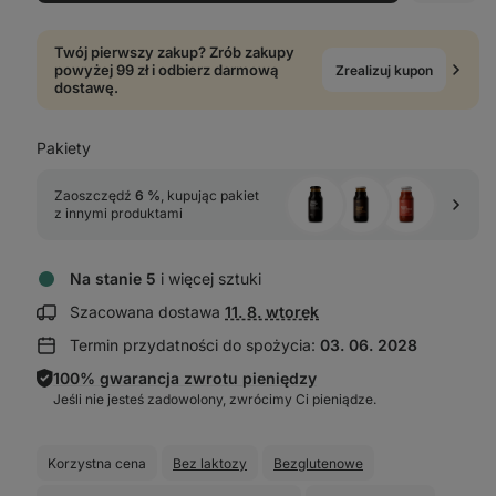
Twój pierwszy zakup? Zrób zakupy
powyżej 99 zł i odbierz darmową
Zrealizuj kupon
dostawę.
Pakiety
Zaoszczędź 
6 %
, kupując pakiet 
z innymi produktami
Na stanie 5
i więcej sztuki
Wyświetl
Szacowana dostawa
11. 8. wtorek
informacje
Termin przydatności do spożycia:
03. 06. 2028
o dostawie:
100% gwarancja zwrotu pieniędzy
Jeśli nie jesteś zadowolony, zwrócimy Ci pieniądze.
Korzystna cena
Bez laktozy
Bezglutenowe