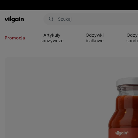
Aktin
Otwórz
Otwórz
Otwórz
menu
menu
menu
Artykuły
Odżywki
Odży
Promocja
spożywcze
białkowe
sport