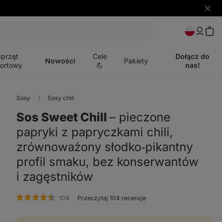
Ukryj
powia
Otwórz
menu
Sprzęt
Cele
Dołącz do
Nowości
Pakiety
ortowy
💪
nas!
Sosy
Sosy chili
Sos Sweet Chill
⁠–⁠ pieczone
papryki z papryczkami chili,
zrównoważony słodko‑pikantny
profil smaku, bez konserwantów
i zagęstników
ocena
104
Przeczytaj 104 recenzje