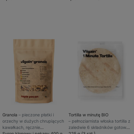
967
512
recenzji
recenzji
Granola
⁠–⁠ pieczone płatki i
Tortilla w minutę BIO
orzechy w dużych chrupiących
⁠–⁠ pełnoziarnista włoska tortilla z
kawałkach, ręcznie
zaledwie 6 składników gotowa
przygotowane w małych
Syrop klonowy i pekany 400 g
w minutę
225 g (3 szt.)