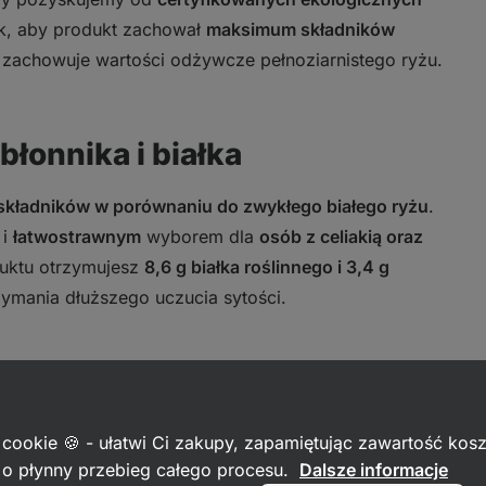
k, aby produkt zachował
maksimum składników
ry zachowuje wartości odżywcze pełnoziarnistego ryżu.
błonnika i białka
składników w porównaniu do zwykłego białego ryżu
.
 i
łatwostrawnym
wyborem dla
osób z celiakią oraz
duktu otrzymujesz
8,6 g białka roślinnego i 3,4 g
rzymania dłuższego uczucia sytości.
 cookie 🍪 - ułatwi Ci zakupy, zapamiętując zawartość kos
napojem roślinnym. Nadaje się do miski śniadaniowej,
c o płynny przebieg całego procesu.
Dalsze informacje