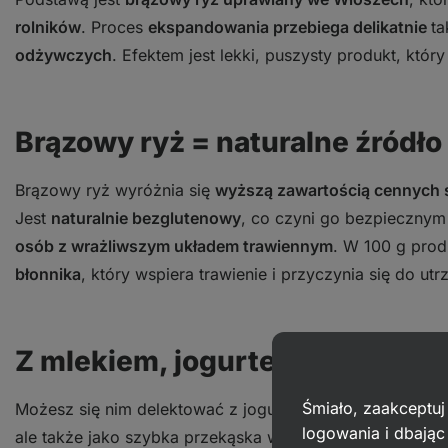
rolników
. Proces
ekspandowania przebiega delikatnie
ta
odżywczych
. Efektem jest lekki, puszysty produkt, któ
Brązowy ryż = naturalne źródło 
Brązowy ryż wyróżnia się
wyższą zawartością cennych 
Jest
naturalnie bezglutenowy
, co czyni go bezpiecznym
osób z wrażliwszym układem trawiennym
. W 100 g pro
błonnika
, który wspiera trawienie i przyczynia się do ut
Z mlekiem, jogurtem lub solo
Śmiało, zaakceptuj
Możesz się nim delektować z jogurtem, twarogiem lub z 
logowania i dbają
ale także jako szybka przekąska w ciągu dnia.