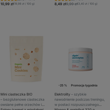
Ocena
Ocena
Ulubione
Ulubione
4.8/5,
4.7/5,
10,99 zł
8,49 zł
9,99 zł
(19,98 zł / 100 g)
(3,40 zł / 100 g)
2346
20
recenzji
recenzji
-25 %
Promocja tygodnia
Mini ciasteczka BIO
Elektrolity
⁠–⁠ szybkie
⁠–⁠ bezglutenowe ciasteczka
nawodnienie podczas treningu,
_
owsiane pełne orzechów i
w postaci rozpuszczalnego
_
czekolady
Solony karmel z migdałami
proszku o owocowym smaku
Mango & grejpfrut 320 g