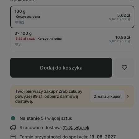
Pok
w
100 g
tabe
5,62 zł
Korzystna cena
5,62 zł / 100 g
163
3× 100 g
16,86 zł
5,62 zł / szt.
Korzystna cena
5,62 zł / 100 g
3
Dodaj do koszyka
Ulubi
Twój pierwszy zakup? Zrób zakupy
powyżej 99 zł i odbierz darmową
Zrealizuj kupon
dostawę.
Na stanie 5
i więcej sztuk
Wyświetl
Szacowana dostawa
11. 8. wtorek
informacje
Termin przydatności do spożycia:
19. 08. 2027
o dostawie: