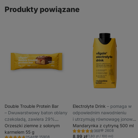
Produkty powiązane
Double Trouble Protein Bar
Electrolyte Drink
⁠–⁠ pomaga w
⁠–⁠ Dwuwarstwowy baton oblany
odpowiednim nawodnieniu
czekoladą, zawiera 29%
i utrzymuję równowagę jonową,
wysokiej jakości białka, bez
Orzeszki ziemne z solonym
bez rafinowanego cukru,
Mandarynka z cytryną 500 ml
2608
368
konserwantów i barwników.
karmelem 55 g
słodzony niskokaloryczną
Ocena
Ulubione
4.5/5,
8,99 zł
(1,80 zł / 100 ml)
15908
2546