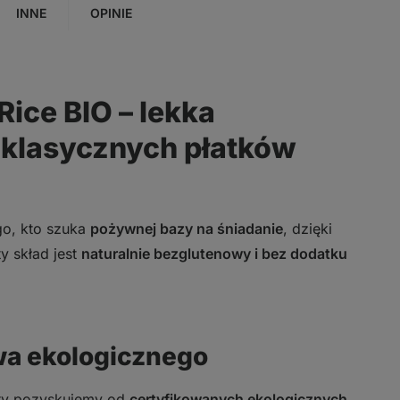
INNE
OPINIE
Rice BIO – lekka
a klasycznych płatków
go, kto szuka
pożywnej bazy na śniadanie
, dzięki
y skład jest
naturalnie bezglutenowy i bez dodatku
twa ekologicznego
óry pozyskujemy od
certyfikowanych ekologicznych