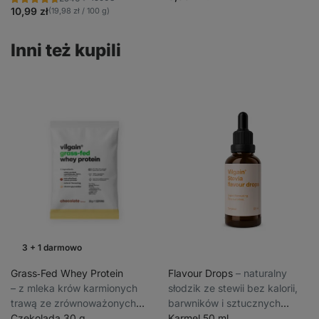
stewią
Ocena
Ulubione
368
4.7/5,
10,99 zł
(19,98 zł / 100 g)
recenzji
2546
recenzji
Inni też kupili
3 + 1 darmowo
Promocja tygodnia
Grass‑Fed Whey Protein
Flavour Drops
⁠–⁠ naturalny
⁠–⁠ z mleka krów karmionych
słodzik ze stewii bez kalorii,
trawą ze zrównoważonych
barwników i sztucznych
hodowli, słodzone stewią,
Czekolada 30 g
aromatów, nie podnosi poziomu
Karmel 50 ml