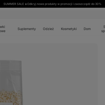
SUMMER SALE ☀️Odkryj nowe produkty w promocji i zaoszczędź do 30%
Otwórz
Otwórz
Otwórz
Otwórz
Otwórz
menu
menu
menu
menu
menu
wki
Suplementy
Odzież
Kosmetyki
Dom
owe
sp