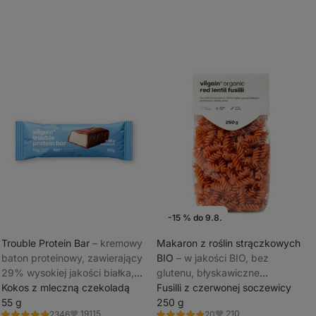
-15 % do 9.8.
Promocja tygodnia
Trouble Protein Bar
⁠–⁠ kremowy
Makaron z roślin strączkowych
baton proteinowy, zawierający
BIO
⁠–⁠ w jakości BIO, bez
_
29% wysokiej jakości białka,
glutenu, błyskawiczne
_
bez konserwantów i barwników
Kokos z mleczną czekoladą
przygotowanie w 8 minut
Fusilli z czerwonej soczewicy
55 g
250 g
19115
210
2346
20