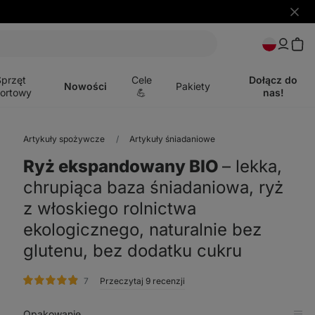
Ukryj
powia
Otwórz
menu
Sprzęt
Cele
Dołącz do
Nowości
Pakiety
ortowy
💪
nas!
Artykuły spożywcze
Artykuły śniadaniowe
Ryż ekspandowany BIO
⁠–⁠ lekka,
chrupiąca baza śniadaniowa, ryż
z włoskiego rolnictwa
ekologicznego, naturalnie bez
glutenu, bez dodatku cukru
ocena
7
Przeczytaj 9 recenzji
Opakowanie