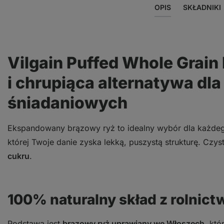
OPIS
SKŁADNIKI
Vilgain Puffed Whole Grain 
i chrupiąca alternatywa dl
śniadaniowych
Ekspandowany brązowy ryż to idealny wybór dla każde
której Twoje danie zyska lekką, puszystą strukturę. Czyst
cukru
.
100% naturalny skład z rolnic
Podstawą jest
brązowy ryż uprawiany we Włoszech
, kt