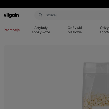
Aktin
Otwórz
Otwórz
Otwórz
menu
menu
menu
Artykuły
Odżywki
Odży
Promocja
spożywcze
białkowe
sport