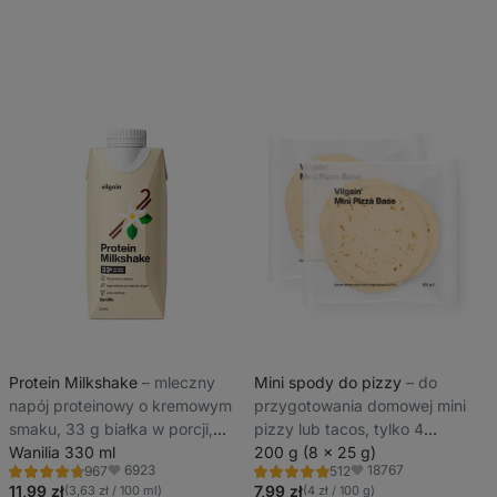
Protein Milkshake
⁠–⁠ mleczny
Mini spody do pizzy
⁠–⁠ do
napój proteinowy o kremowym
przygotowania domowej mini
smaku, 33 g białka w porcji,
pizzy lub tacos, tylko 4
o niskiej zawartości laktozy
Wanilia 330 ml
naturalne składniki
200 g (8 x 25 g)
6923
18767
967
512
Ocena
Ocena
Ulubione
Ulubione
4.7/5,
5.0/5,
11,99 zł
7,99 zł
(3,63 zł / 100 ml)
(4 zł / 100 g)