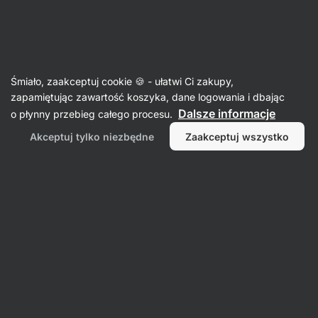
Aktin
Batony
Śmiało, zaakceptuj cookie 🍪 - ułatwi Ci zakupy,
Flapjacky
zapamiętując zawartość koszyka, dane logowania i dbając
Dalsze informacje
o płynny przebieg całego procesu.
Akceptuj tylko niezbędne
Zaakceptuj wszystko
Filtr
Produktów:
4
Sortowanie
:
Domyślnie