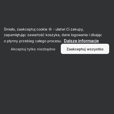
SUMMER SALE ☀️Odkryj nowe produkty w promocji i zaoszczędź
Ukryj
do 30%
powiadomienia
Aktin
Śmiało, zaakceptuj cookie 🍪 - ułatwi Ci zakupy,
zapamiętując zawartość koszyka, dane logowania i dbając
Sosy teriyaki
Dalsze informacje
o płynny przebieg całego procesu.
Sos teriyaki
⁠–⁠ Japoński sos umami
Akceptuj tylko niezbędne
Zaakceptuj wszystko
z tradycyjnych składników, bez GMO
i sztucznych konserwantów, do mięs i marynat
Przeczytaj 15 recenzji
ocena
14