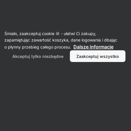
Aktin
Dom
Śmiało, zaakceptuj cookie 🍪 - ułatwi Ci zakupy,
Płyny do mycia naczyń
zapamiętując zawartość koszyka, dane logowania i dbając
Dalsze informacje
o płynny przebieg całego procesu.
Akceptuj tylko niezbędne
Zaakceptuj wszystko
Płyny do
ręcznego
mycia naczyń
Filtr
1
Vilgain
Wyczyść wszystkie filtry
Produktów:
3
Sortowanie
:
Domyślnie