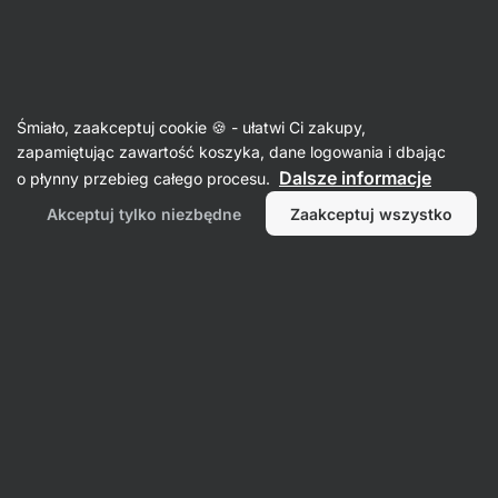
Aktin
Kosmetyki
Śmiało, zaakceptuj cookie 🍪 - ułatwi Ci zakupy,
Kosmetyki do ciała
zapamiętując zawartość koszyka, dane logowania i dbając
Dalsze informacje
o płynny przebieg całego procesu.
Akceptuj tylko niezbędne
Zaakceptuj wszystko
Pielęgnacja
Mydła i żele
dłoni
pod prysznic
Olejki i kremy
do ciała
Dezodoranty
Filtr
1
Vilgain
Wyczyść wszystkie filtry