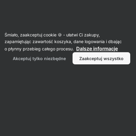
Aktin
Summer on the go
Śmiało, zaakceptuj cookie 🍪 - ułatwi Ci zakupy,
zapamiętując zawartość koszyka, dane logowania i dbając
Dalsze informacje
o płynny przebieg całego procesu.
Latem bądź gotowy na
Akceptuj tylko niezbędne
Zaakceptuj wszystko
wszystko
Niezależnie od tego, czy wybierasz się na trening,
w
góry czy nad morze,
miej pod ręką wyposażenie,
z którym
zawsze będziesz gotowy na wszystko.
Batoniki z solidną
porcją białka, napój
z elektrolitami
lub premium
jerky
do plecaka. Takie
połączenie zapewni Ci energię na cały dzień 🌞
Wybierz, ruszaj i ciesz się latem na maksa!