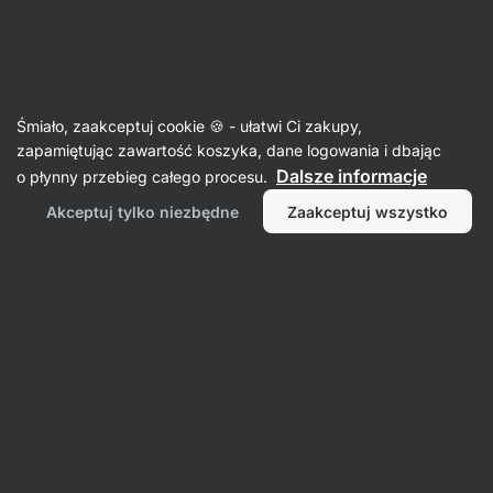
SUMMER SALE ☀️Odkryj nowe produkty w promocji i zaoszczędź
Ukryj
do 30%
powiadomienia
Aktin
Śmiało, zaakceptuj cookie 🍪 - ułatwi Ci zakupy,
zapamiętując zawartość koszyka, dane logowania i dbając
Pieczywo
Dalsze informacje
o płynny przebieg całego procesu.
Chleb Pita
⁠–⁠ delikatna i puszysta konsystencja,
Akceptuj tylko niezbędne
Zaakceptuj wszystko
ręcznie robiony, bez konserwantów
Przeczytaj 110 recenzji
ocena
116