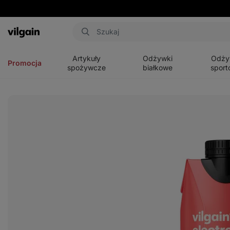
Aktin
Otwórz
Otwórz
Otwórz
menu
menu
menu
Artykuły
Odżywki
Odży
Promocja
spożywcze
białkowe
sport