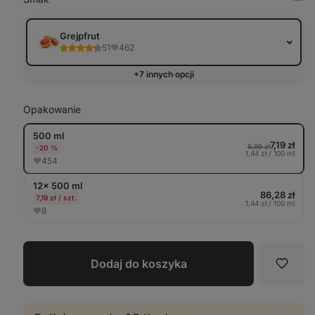
Pok
w
tabe
Grejpfrut
51
462
+7 innych opcji
Opakowanie
500 ml
7,19 zł
8,99 zł
-20 %
1,44 zł / 100 ml
454
12× 500 ml
86,28 zł
7,19 zł / szt.
1,44 zł / 100 ml
8
Dodaj do koszyka
Ulubi