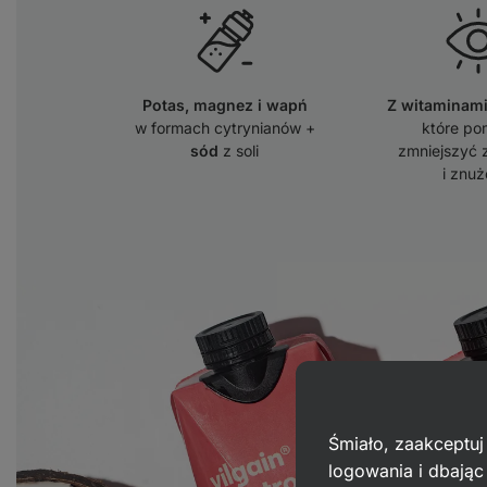
Potas, magnez i wapń
Z witaminami
w formach cytrynianów +
które po
sód
z soli
zmniejszyć 
i znuż
Śmiało, zaakceptuj
logowania i dbają