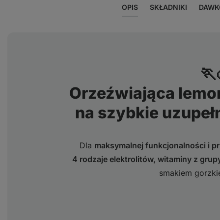
OPIS
SKŁADNIKI
DAWK
🏃
Orzeźwiająca lemo
na szybkie uzupełn
Dla
maksymalnej funkcjonalności i 
4 rodzaje elektrolitów, witaminy z gr
smakiem gorzkie