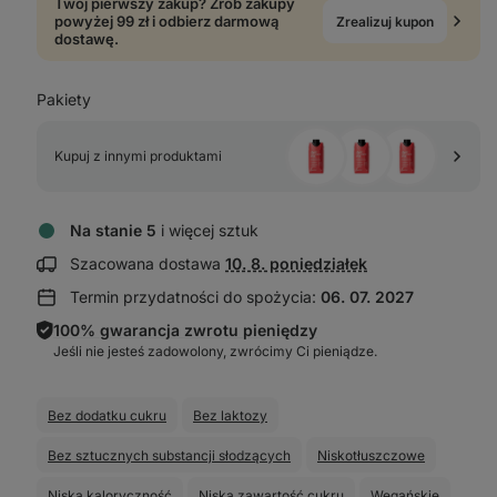
Twój pierwszy zakup? Zrób zakupy
powyżej 99 zł i odbierz darmową
Zrealizuj kupon
dostawę.
Pakiety
Kupuj z innymi produktami 
Na stanie 5
i więcej sztuk
Wyświetl
Szacowana dostawa
10. 8. poniedziałek
informacje
Termin przydatności do spożycia:
06. 07. 2027
o dostawie:
100% gwarancja zwrotu pieniędzy
Jeśli nie jesteś zadowolony, zwrócimy Ci pieniądze.
Bez dodatku cukru
Bez laktozy
Bez sztucznych substancji słodzących
Niskotłuszczowe
Niska kaloryczność
Niska zawartość cukru
Wegańskie