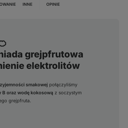
OWANIE
INNE
OPINIE
🍊
niada grejpfrutowa
ienie elektrolitów
przyjemności smakowej
połączyliśmy
upy B oraz wodę kokosową
z soczystym
go grejpfruta.