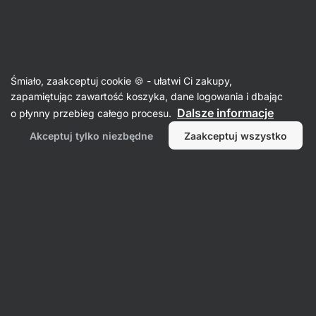
Aktin
Bowle
Śmiało, zaakceptuj cookie 🍪 - ułatwi Ci zakupy,
zapamiętując zawartość koszyka, dane logowania i dbając
Filtr
Sortowanie
:
Najnowsza
1
Dalsze informacje
o płynny przebieg całego procesu.
Akceptuj tylko niezbędne
Zaakceptuj wszystko
Poke
Bowl
z
kurczakiem