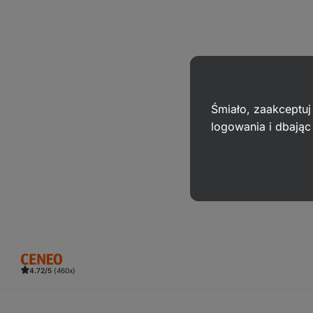
Śmiało, zaakceptuj
logowania i dbają
4.72/5
(460x)