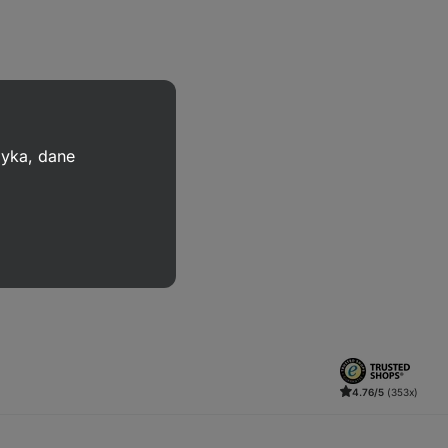
zyka, dane
4.76/5
(353x)