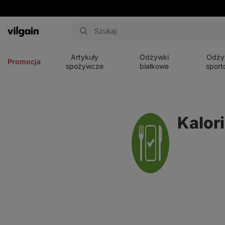
Aktin
Otwórz
Otwórz
Otwórz
menu
menu
menu
Artykuły
Odżywki
Odży
Promocja
spożywcze
białkowe
sport
Kalor