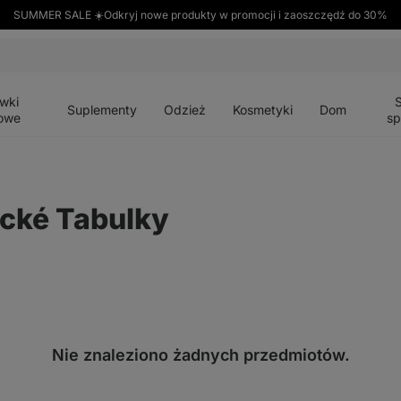
SUMMER SALE ☀️Odkryj nowe produkty w promocji i zaoszczędź do 30%
Otwórz
Otwórz
Otwórz
Otwórz
Otwórz
menu
menu
menu
menu
menu
wki
Suplementy
Odzież
Kosmetyki
Dom
owe
sp
ické Tabulky
Nie znaleziono żadnych przedmiotów.