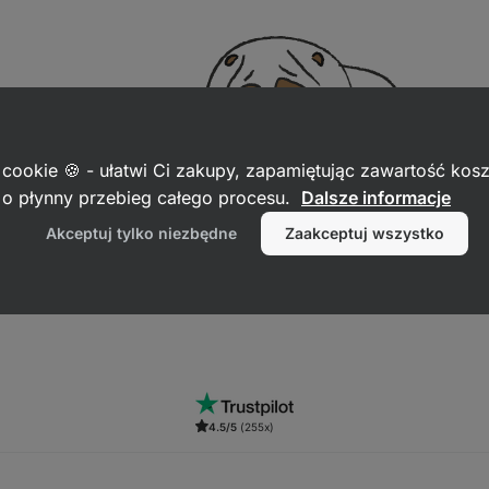
 cookie 🍪 - ułatwi Ci zakupy, zapamiętując zawartość kos
c o płynny przebieg całego procesu.
Dalsze informacje
Akceptuj tylko niezbędne
Zaakceptuj wszystko
4.5/5
(255x)