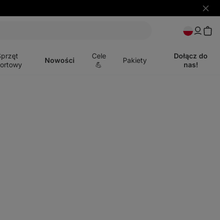
Ukryj
powia
Otwórz
menu
Sprzęt
Cele
Dołącz do
Nowości
Pakiety
ortowy
💪
nas!