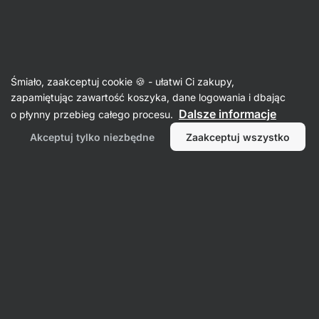
Aktin
Śmiało, zaakceptuj cookie 🍪 - ułatwi Ci zakupy,
zapamiętując zawartość koszyka, dane logowania i dbając
Lívia Veteráni
Dalsze informacje
o płynny przebieg całego procesu.
Akceptuj tylko niezbędne
Zaakceptuj wszystko
Nie znaleziono żadnych przedmiotów.