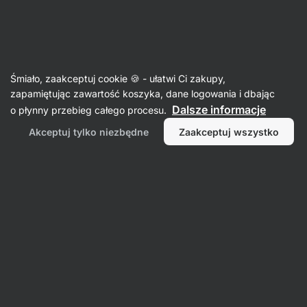
38:19:51
SUMMER SALE ⏰ Ostatnia szansa, by zaoszczędzić do
Ukryj
30%
powiadomienia
Aktin
Śmiało, zaakceptuj cookie 🍪 - ułatwi Ci zakupy,
zapamiętując zawartość koszyka, dane logowania i dbając
Czekolady
Dalsze informacje
o płynny przebieg całego procesu.
Czekolada łamana
⁠–⁠ wysokiej jakości czekolada
Akceptuj tylko niezbędne
Zaakceptuj wszystko
"bean to bar", o wysokiej zawartości kakao, bez
lecytyny sojowej, substancji żelujących
i aromatów
Przeczytaj 58 recenzji
ocena
58