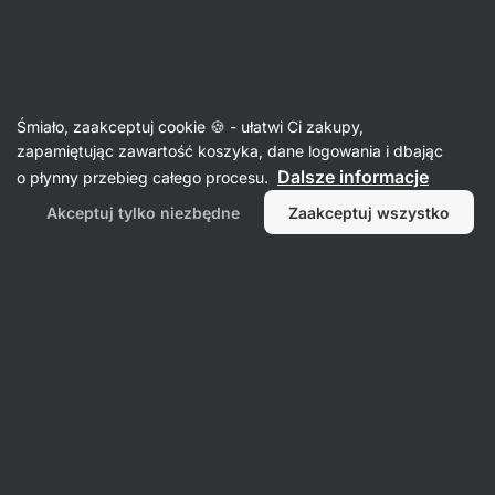
14:07:15
SUMMER SALE ⏰ Ostatnia szansa, by zaoszczędzić do
Ukryj
30%
powiadomienia
Aktin
Śmiało, zaakceptuj cookie 🍪 - ułatwi Ci zakupy,
zapamiętując zawartość koszyka, dane logowania i dbając
Dżemy i pasty owocowe
Dalsze informacje
o płynny przebieg całego procesu.
Extra Fruit Spread
⁠–⁠ ręcznie przygotowane
Akceptuj tylko niezbędne
Zaakceptuj wszystko
100% owocowe smarowidło, bez konserwantów
Przeczytaj 412 recenzji
ocena
445