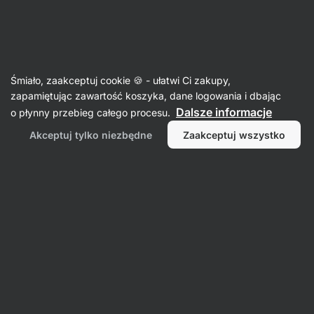
Aktin
Przepisy
Śmiało, zaakceptuj cookie 🍪 - ułatwi Ci zakupy,
Syrniki
zapamiętując zawartość koszyka, dane logowania i dbając
Dalsze informacje
o płynny przebieg całego procesu.
Michaela Dobiášová
Akceptuj tylko niezbędne
Zaakceptuj wszystko
20 min.
Udostępnij
Uwagi
3
195
1363