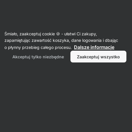
SUMMER SALE ☀️Odkryj nowe produkty w promocji i zaoszczędź
Ukryj
do 30%
powiadomienia
Aktin
Śmiało, zaakceptuj cookie 🍪 - ułatwi Ci zakupy,
zapamiętując zawartość koszyka, dane logowania i dbając
Dalsze informacje
o płynny przebieg całego procesu.
Produkt nie jest już dostępny
Akceptuj tylko niezbędne
Zaakceptuj wszystko
Logotype Cap
Popularne alternatywy