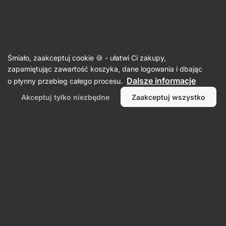
38:16:03
SUMMER SALE ⏰ Ostatnia szansa, by zaoszczędzić do
Ukryj
30%
powiadomienia
Aktin
Śmiało, zaakceptuj cookie 🍪 - ułatwi Ci zakupy,
zapamiętując zawartość koszyka, dane logowania i dbając
Skarpetki damskie
Dalsze informacje
o płynny przebieg całego procesu.
Logotype Crew Socks
⁠–⁠ wygodne sportowe
Akceptuj tylko niezbędne
Zaakceptuj wszystko
wysokie skarpety z logo Vilgain z boku
Przeczytaj 68 recenzji
ocena
68