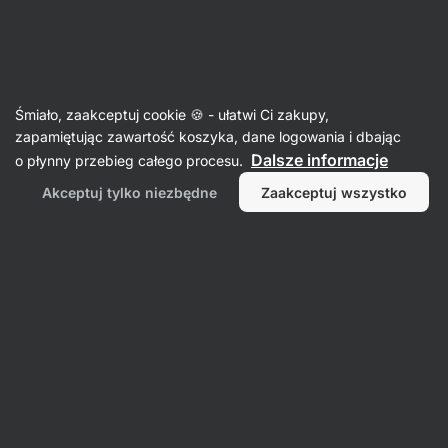
09:02:54
SUMMER SALE ⏰ Ostatnia szansa, by zaoszczędzić do
Ukryj
30%
powiadomienia
Aktin
Śmiało, zaakceptuj cookie 🍪 - ułatwi Ci zakupy,
zapamiętując zawartość koszyka, dane logowania i dbając
Musztardy
Dalsze informacje
o płynny przebieg całego procesu.
Musztarda
⁠–⁠ pełnotłusta, bez konserwowania
Akceptuj tylko niezbędne
Zaakceptuj wszystko
chemicznego i z omega‑3
Przeczytaj 169 recenzji
ocena
174