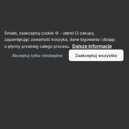
38:34:46
SUMMER SALE ⏰ Ostatnia szansa, by zaoszczędzić do
Ukryj
30%
powiadomienia
Aktin
Śmiało, zaakceptuj cookie 🍪 - ułatwi Ci zakupy,
zapamiętując zawartość koszyka, dane logowania i dbając
Przyprawy jednoskładnikowe
Dalsze informacje
o płynny przebieg całego procesu.
Papryka mielona BIO ⁠–⁠ Wędzona
⁠–⁠ głęboka
Akceptuj tylko niezbędne
Zaakceptuj wszystko
czerwień, słodkie przyprawy nadające
charakterystyczny smak, aromat i kolor
Przeczytaj 16 recenzji
ocena
17