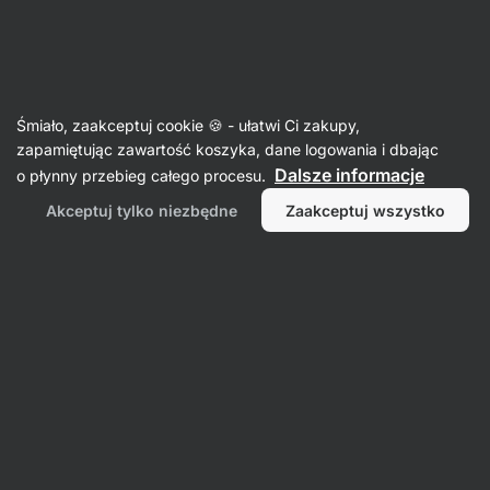
09:53:58
SUMMER SALE ⏰ Ostatnia szansa, by zaoszczędzić do
Ukryj
30%
powiadomienia
Aktin
Śmiało, zaakceptuj cookie 🍪 - ułatwi Ci zakupy,
zapamiętując zawartość koszyka, dane logowania i dbając
Pistacje
Dalsze informacje
o płynny przebieg całego procesu.
Pistacje prażone na sucho
⁠–⁠ delikatnie
Akceptuj tylko niezbędne
Zaakceptuj wszystko
przygotowane orzechy z Kalifornii, pożywne
i bogate w błonnik oraz nienasycone tłuszcze
Przeczytaj 25 recenzji
ocena
27