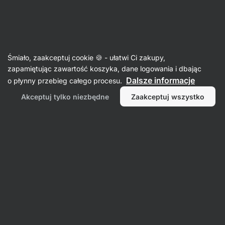
Aktin
Marki
Śmiało, zaakceptuj cookie 🍪 - ułatwi Ci zakupy,
Vilgain
zapamiętując zawartość koszyka, dane logowania i dbając
Dalsze informacje
o płynny przebieg całego procesu.
Akceptuj tylko niezbędne
Zaakceptuj wszystko
Artykuły
Odżywki
spożywcze
sportowe
Filtr
1
Effortless
Wyczyść wszystkie filtry
Produktów:
0
Sortowanie
:
Domyślnie