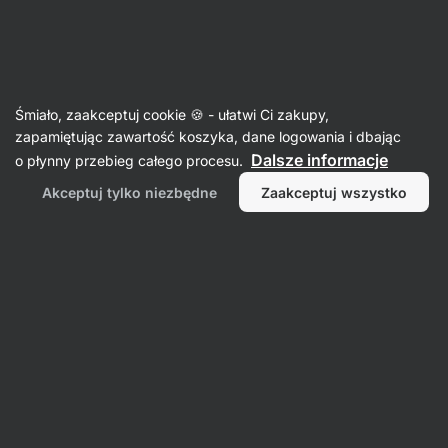
3 dni pozostało
SUMMER SALE ⏰ Ostatnia szansa, by
Ukryj
zaoszczędzić do 30%
powiadomienia
Aktin
Śmiało, zaakceptuj cookie 🍪 - ułatwi Ci zakupy,
zapamiętując zawartość koszyka, dane logowania i dbając
Mieszanki do zup
Dalsze informacje
o płynny przebieg całego procesu.
BIO zupa ramen z makaronem instant
Akceptuj tylko niezbędne
Zaakceptuj wszystko
⁠–⁠ z niesmażonym makaronem pszennym, bez
glutaminianów i sztucznych dodatków, gotowy
posiłek w 7 minut
Przeczytaj 38 recenzji
ocena
38