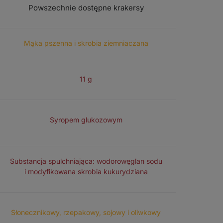
Powszechnie dostępne krakersy
PODSTAWOWE SKŁADNIKI
Mąka pszenna i skrobia ziemniaczana
ZAWARTOŚĆ CUKRU / 100 G
11 g
DOPRAWIENIE
Syropem glukozowym
SZTUCZNE DODATKI I GMO
Substancja spulchniająca: wodorowęglan sodu
i modyfikowana skrobia kukurydziana
OLEJ
Słonecznikowy, rzepakowy, sojowy i oliwkowy