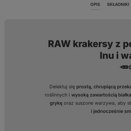
OPIS
SKŁADNIKI
RAW krakersy z 
lnu i 
🥕
Delektuj się
prostą, chrupiącą przek
roślinnych i
wysoką zawartością białk
grykę
oraz suszone warzywa, aby 
i jednocześnie s