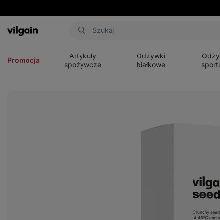
Aktin
Otwórz
Otwórz
Otwórz
menu
menu
menu
Artykuły
Odżywki
Odży
Promocja
spożywcze
białkowe
sport