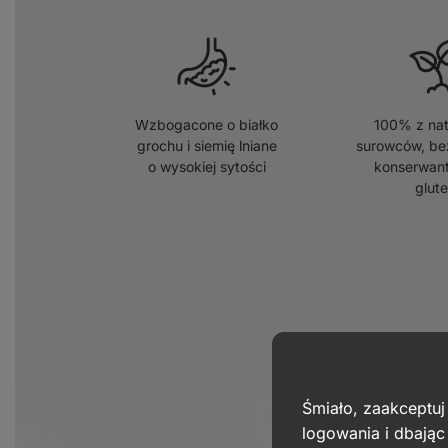
Wzbogacone o białko
100% z nat
grochu i siemię lniane
surowców, be
o wysokiej sytości
konserwant
glut
Śmiało, zaakceptuj
logowania i dbają