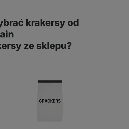
ybrać krakersy od
ain
kersy ze sklepu?