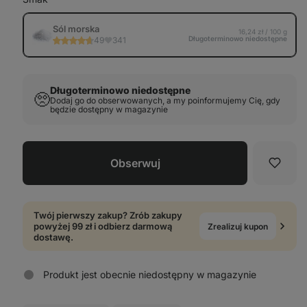
Sól morska
16,24 zł / 100 g
Długoterminowo niedostępne
49
341
Długoterminowo niedostępne
🥺
Dodaj go do obserwowanych, a my poinformujemy Cię, gdy
będzie dostępny w magazynie
Obserwuj
Ulubi
Twój pierwszy zakup? Zrób zakupy
powyżej 99 zł i odbierz darmową
Zrealizuj kupon
dostawę.
Produkt jest obecnie niedostępny w magazynie