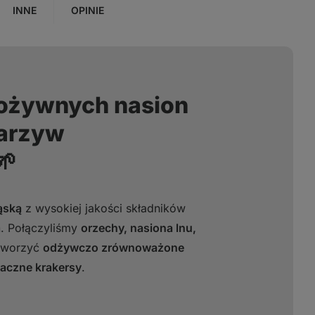
INNE
OPINIE
pożywnych nasion
warzyw
🌱
ąską
z wysokiej jakości składników
a
. Połączyliśmy
orzechy, nasiona lnu,
stworzyć
odżywczo zrównoważone
maczne krakersy
.