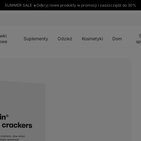
SUMMER SALE ☀️Odkryj nowe produkty w promocji i zaoszczędź do 30%
Otwórz
Otwórz
Otwórz
Otwórz
Otwórz
menu
menu
menu
menu
menu
wki
Suplementy
Odzież
Kosmetyki
Dom
owe
sp