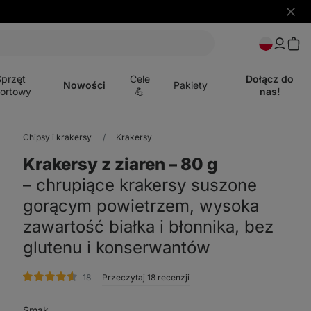
Ukryj
powia
Otwórz
menu
Sprzęt
Cele
Dołącz do
Nowości
Pakiety
ortowy
💪
nas!
Chipsy i krakersy
Krakersy
Krakersy z ziaren ⁠–⁠ 80 g
⁠–⁠ chrupiące krakersy suszone
gorącym powietrzem, wysoka
zawartość białka i błonnika, bez
glutenu i konserwantów
ocena
18
Przeczytaj 18 recenzji
Smak