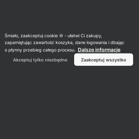
15:24:13
SUMMER SALE ⏰ Ostatnia szansa, by zaoszczędzić do
Ukryj
30%
powiadomienia
Aktin
Śmiało, zaakceptuj cookie 🍪 - ułatwi Ci zakupy,
zapamiętując zawartość koszyka, dane logowania i dbając
Masła z orzechów arachidowych
Dalsze informacje
o płynny przebieg całego procesu.
Masło orzechowe BIO
⁠–⁠ 100% drobno
Akceptuj tylko niezbędne
Zaakceptuj wszystko
prażonych orzeszków ziemnych bez dodatku
cukru, tłuszczu i soli
Przeczytaj 599 recenzji
Zobacz 2 pytania
ocena
705