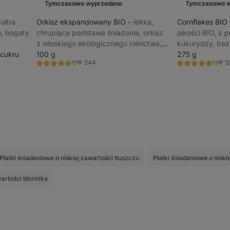
Tymczasowo wyprzedane
Tymczasowo w
⁠ ultra
Orkisz ekspandowany BIO
⁠–⁠ lekka,
Cornflakes BIO
ę, bogaty
chrupiąca podstawa śniadania, orkisz
jakości BIO, z 
z włoskiego ekologicznego rolnictwa,
kukurydzy, bez
 cukru
bez dodatku cukru, wysoka zawartość
100 g
275 g
244
3
11
11
błonnika
Ocena
Ocena
Ulubione
Ulub
4.8/5,
4.9/5,
11
11
recenzji
recenzji
Płatki śniadaniowe o niskiej zawartości tłuszczu
Płatki śniadaniowe o niski
artości błonnika