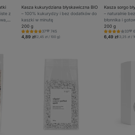
tki
Kasza kukurydziana błyskawiczna BIO
Kasza sorgo bł
niste z
⁠–⁠ 100% kukurydzy i bez dodatków do
⁠–⁠ naturalnie b
twa,
kaszki w minutę
błonnika i goto
200 g
200 g
745
37
33
 w minutę
Ocena
Ocena
Ulubione
Ulu
4.8/5,
4.2/5,
4,89 zł
6,49 zł
(2,45 zł / 100 g)
(3,25 zł / 
37
33
recenzji
recenzję