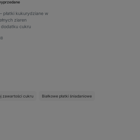
yprzedane
⁠–⁠ płatki kukurydziane w
pełnych ziaren
 dodatku cukru
18
ione
ej zawartości cukru
Białkowe płatki śniadaniowe