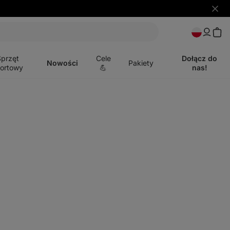
Ukryj
powia
Otwórz
menu
Sprzęt
Cele
Dołącz do
Nowości
Pakiety
ortowy
💪
nas!