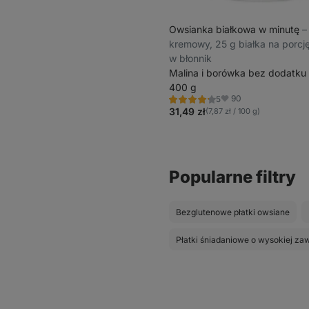
Owsianka białkowa w minutę
⁠–
kremowy, 25 g białka na porcj
w błonnik
Malina i borówka bez dodatku
400 g
90
5
Ocena
Ulubione
4.2/5,
31,49 zł
(7,87 zł / 100 g)
5
recenzji
Popularne filtry
Bezglutenowe płatki owsiane
Płatki śniadaniowe o wysokiej zaw