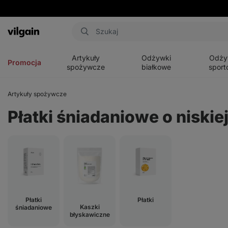
Aktin
Otwórz
Otwórz
Otwórz
menu
menu
menu
Artykuły
Odżywki
Odży
Promocja
spożywcze
białkowe
sport
Artykuły spożywcze
Płatki śniadaniowe o niskie
Płatki
Płatki
Kaszki
śniadaniowe
błyskawiczne