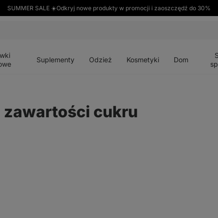
SUMMER SALE ☀️Odkryj nowe produkty w promocji i zaoszczędź do 30%
Otwórz
Otwórz
Otwórz
Otwórz
Otwórz
menu
menu
menu
menu
menu
wki
Suplementy
Odzież
Kosmetyki
Dom
owe
sp
j zawartości cukru