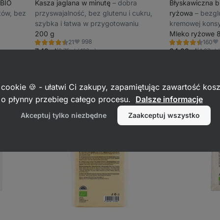
 BIO
Kasza jaglana w minutę
⁠–⁠ dobra
Błyskawiczna b
ntów, bez
przyswajalność, bez glutenu i cukru,
ryżowa
⁠–⁠ bez
szybka i łatwa w przygotowaniu
kremowej konsy
200 g
wyprodukowana 
Mleko ryżowe 
998
21
160
ekologicznego 
Ocena
Ocena
Ulubione
Ul
4.5/5,
4.5/5,
7,49 zł
34,99 zł
(3,75 zł / 100 g)
(4,37 zł 
konserwantów
21
160
recenzji
recenzji
 cookie 🍪 - ułatwi Ci zakupy, zapamiętując zawartość kos
c o płynny przebieg całego procesu.
Dalsze informacje
Akceptuj tylko niezbędne
Zaakceptuj wszystko