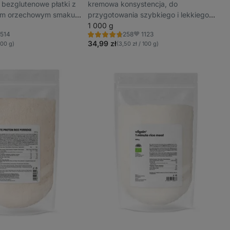
te bezglutenowe płatki z
kremowa konsystencja, do
lnym orzechowym smaku,
przygotowania szybkiego i lekkiego
elementy i beta-glukany
śniadania, nie powoduje wzdęć, bez
1 000 g
1514
1123
258
cukru
Ocena
bione
Ulubione
4.6/5,
34,99 zł
 100 g)
(3,50 zł / 100 g)
258
recenzji