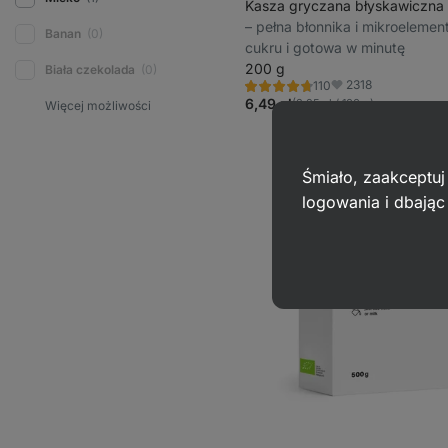
Kasza gryczana błyskawiczna
⁠–⁠ pełna błonnika i mikroeleme
Banan
(0)
cukru i gotowa w minutę
200 g
Biała czekolada
(0)
2318
110
Ocena
Ulubione
4.7/5,
6,49 zł
(3,25 zł / 100 g)
110
recenzji
Śmiało, zaakceptuj
logowania i dbają