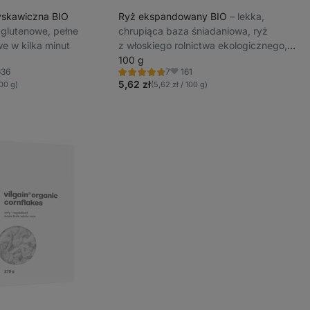
yskawiczna BIO
Ryż ekspandowany BIO
⁠–⁠ lekka,
ezglutenowe, pełne
chrupiąca baza śniadaniowa, ryż
we w kilka minut
z włoskiego rolnictwa ekologicznego,
naturalnie bez glutenu, bez dodatku
100 g
636
161
7
cukru
Ocena
bione
Ulubione
4.7/5,
5,62 zł
100 g)
(5,62 zł / 100 g)
7
recenzji