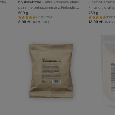
ziej
błyskawiczne
⁠–⁠ ultra kremowe płatki
⁠–⁠ pełnoziarnis
pszenne pełnoziarniste z Finlandii,
Finlandii, o si
gotowe w mniej niż minutę
500 g
bogate w mikro
750 g
6250
231
30
Ocena
Ocena
Ulubione
Ulu
4.9/5,
4.9/5,
8,99 zł
13,99 zł
(1,80 zł / 100 g)
(1,87 zł /
231
30
recenzji
recenzji