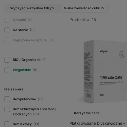
Wyczyść wszystkie filtry
Niska zawartość cukru
Produktów:
15
Nowość
(0)
Na stanie
(13)
Ulepszona receptura
(0)
BIO / Organiczne
(9)
Wegańskie
(10)
Nie zawiera
Bezglutenowe
(13)
Bez sztucznych substancji
Korzystna cena
słodzących
(15)
Płatki owsiane błyskawiczne
⁠–
Bez laktozy
(13)