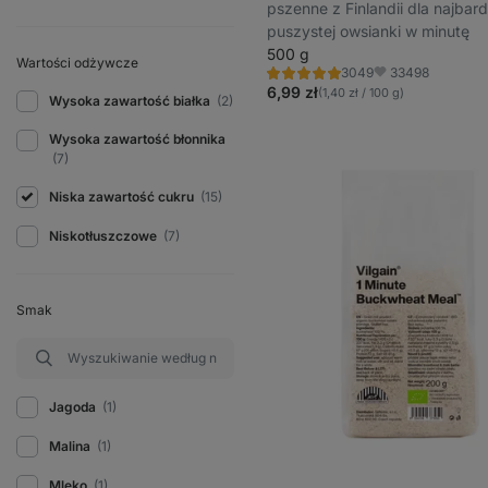
pszenne z Finlandii dla najbard
puszystej owsianki w minutę
500 g
Wartości odżywcze
33498
3049
Ocena
Ulubione
4.9/5,
6,99 zł
(1,40 zł / 100 g)
Wysoka zawartość białka
(2)
3049
recenzji
Wysoka zawartość błonnika
(7)
Niska zawartość cukru
(15)
Niskotłuszczowe
(7)
Smak
Jagoda
(1)
Malina
(1)
Mleko
(1)