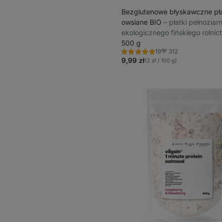
Bezglutenowe błyskawczne pła
owsiane BIO
⁠–⁠ płatki pełnoziar
ekologicznego fińskiego rolnic
staranny wybór całych ziaren,
500 g
312
19
wyjątkowo puszysta owsianka
Ocena
Ulubione
5.0/5,
9,99 zł
(2 zł / 100 g)
19
recenzji