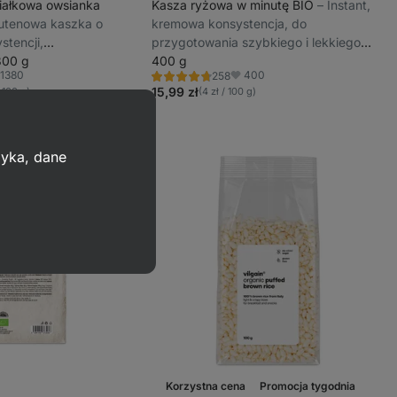
iałkowa owsianka
Kasza ryżowa w minutę BIO
⁠–⁠ Instant,
glutenowa kaszka o
kremowa konsystencja, do
stencji,
przygotowania szybkiego i lekkiego
z wysokiej jakości
800 g
śniadania, nie powoduje wzdęć, bez
400 g
1380
400
258
ryżu, bez barwników i
cukru
Ocena
ubione
Ulubione
4.6/5,
15,99 zł
/ 100 g)
(4 zł / 100 g)
258
recenzji
zyka, dane
Korzystna cena
Promocja tygodnia