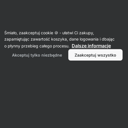
Aktin
Przepisy
Śmiało, zaakceptuj cookie 🍪 - ułatwi Ci zakupy,
Czosnkowa zupa krem
zapamiętując zawartość koszyka, dane logowania i dbając
Dalsze informacje
o płynny przebieg całego procesu.
Šárka Chynová
Akceptuj tylko niezbędne
Zaakceptuj wszystko
30 min.
Udostępnij
Uwagi
166
1004