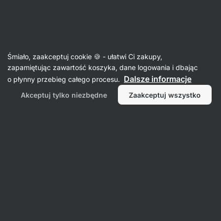
Aktin
Prezenty
Śmiało, zaakceptuj cookie 🍪 - ułatwi Ci zakupy,
Prezenty dla seniora
zapamiętując zawartość koszyka, dane logowania i dbając
Dalsze informacje
o płynny przebieg całego procesu.
Akceptuj tylko niezbędne
Zaakceptuj wszystko
Filtr
1
Vilgain
Wyczyść wszystkie filtry
Produktów:
136
Sortowanie
:
Domyślnie