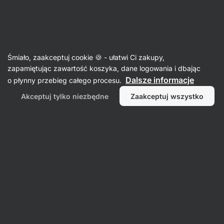
Aktin
Odżywki białkowe
Śmiało, zaakceptuj cookie 🍪 - ułatwi Ci zakupy,
zapamiętując zawartość koszyka, dane logowania i dbając
Dalsze informacje
o płynny przebieg całego procesu.
Akceptuj tylko niezbędne
Zaakceptuj wszystko
Białko
Białko
Białko
Białka do
serwatkowe
kazeinowe
B
wegańskie
gotowania
Filtr
1
Proszek
Wyczyść wszystkie filtry