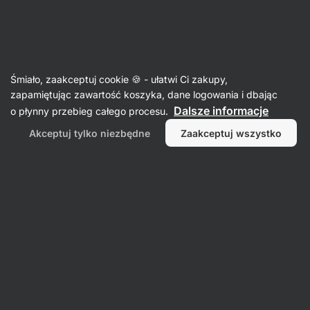
Aktin
Przepisy
Śmiało, zaakceptuj cookie 🍪 - ułatwi Ci zakupy,
Pasta z tuńczykiem
zapamiętując zawartość koszyka, dane logowania i dbając
Dalsze informacje
o płynny przebieg całego procesu.
Šárka Chynová
Akceptuj tylko niezbędne
Zaakceptuj wszystko
15 min.
Udostępnij
Uwagi
4
288
1751