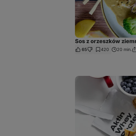
Sos z orzeszków ziem
65
420
20 min.
Po
si
li
Owsianka
z
mikrofali