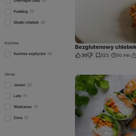
Overnight Oats
(1)
Pudding
(1)
Słodki chlebek
(2)
Kuchnia
Bezglutenowy chlebe
Kuchnia azjatycka
(4)
30
523
50 min.
Po
si
li
Okres
Sajgonki
z
Jesień
(2)
krewetkami
Lato
(1)
Wielkanoc
(1)
Zima
(1)