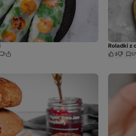
i
Roladki z 
1
3
57
Podziel
Uwagi
się
linkiem
Batonik
owsiany