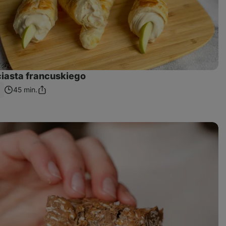
ciasta francuskiego
45 min.
Podziel
się
linkiem