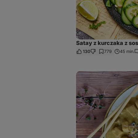
Satay z kurczaka z s
130
779
45 min.
U
Sos
z
orzeszków
ziemnych