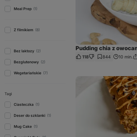
Meal Prep
(1)
Z filmikiem
(8)
Pudding chia z owoca
Bez laktozy
(2)
118
844
10 min.
Po
Bezglutenowy
(2)
si
li
Wegetariańskie
(7)
Bezglutenowy
chlebek
bananowy
Tagi
Ciasteczka
(1)
Deser do szklanki
(1)
Mug Cake
(1)