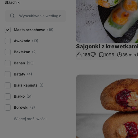
Składniki
Masło orzechowe
(18)
Awokado
(13)
Sajgonki z krewetkam
Bakłażan
(2)
168
1096
35 min.
Banan
(23)
Bataty
(4)
Pączki
z
Biała kapusta
(1)
piekarnika
Białko
(51)
Borówki
(8)