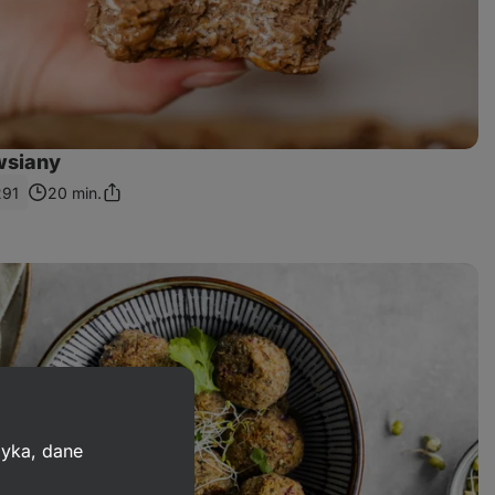
wsiany
291
20 min.
Podziel
się
linkiem
zyka, dane