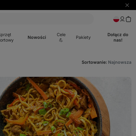
Ukryj
powia
Otwórz
menu
Sprzęt
Cele
Dołącz do
Nowości
Pakiety
ortowy
💪
nas!
Sortowanie
:
Najnowsza