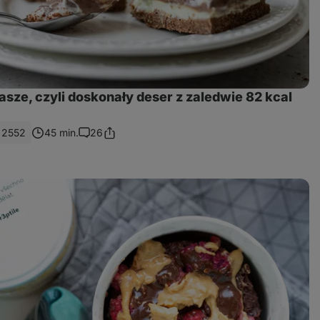
asze, czyli doskonały deser z zaledwie 82 kcal
2552
45 min.
26
Podziel
Uwagi
się
linkiem