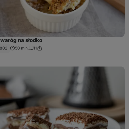
twaróg na słodko
802
50 min.
11
Podziel
Uwagi
się
linkiem