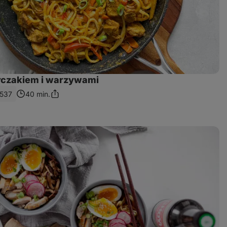
rczakiem i warzywami
1537
40 min.
Podziel
się
linkiem