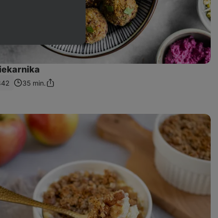
piekarnika
342
35 min.
Podziel
się
linkiem