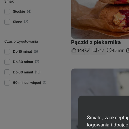
Smak
Słodkie
(4)
Słone
(2)
Czas przygotowania
Pączki z piekarnika
144
747
45 min.
Do 15 minut
(5)
P
si
li
Do 30 minut
(7)
Wysokobiałkowa
Do 60 minut
(18)
nocna
owsianka
60 minut i więcej
(1)
Śmiało, zaakceptuj
logowania i dbają