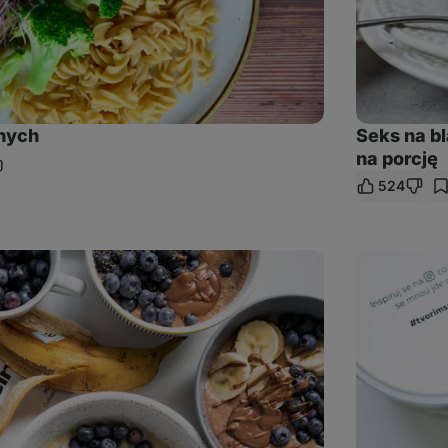
nych
Seks na bl
na porcję
dziel
524
ę
nkiem
Ciasto
bananowe
z
mikrofali