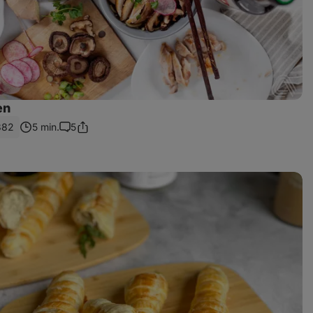
en
882
5 min.
5
Podziel
Uwagi
się
linkiem