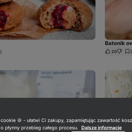
Batonik o
20
odziel
ę
nkiem
Falafel
z
piekarnika
 cookie 🍪 - ułatwi Ci zakupy, zapamiętując zawartość kos
c o płynny przebieg całego procesu.
Dalsze informacje