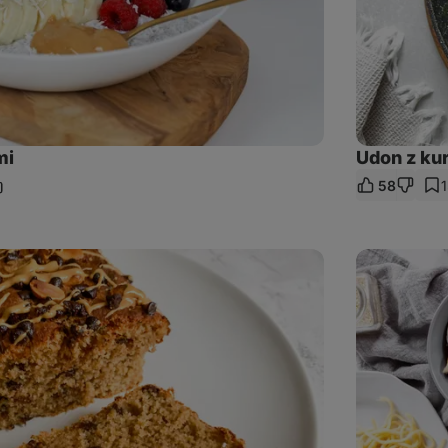
mi
Udon z ku
58
dziel
ę
nkiem
Zupa
ramen