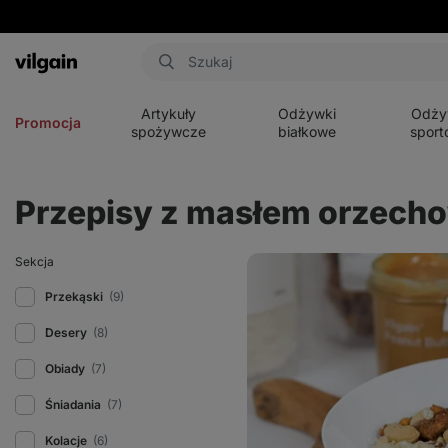
Aktin
Otwórz
Otwórz
Otwórz
menu
menu
menu
Artykuły
Odżywki
Odży
Promocja
spożywcze
białkowe
sport
Przepisy z masłem orzec
Pudding
Sekcja
chia
z
Przekąski
(9)
owocami
Desery
(8)
Obiady
(7)
Śniadania
(7)
Kolacje
(6)