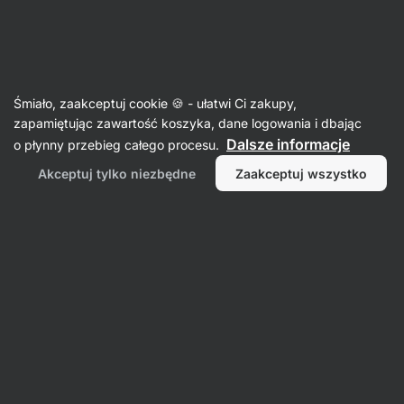
Aktin
Przepisy
Śmiało, zaakceptuj cookie 🍪 - ułatwi Ci zakupy,
zapamiętując zawartość koszyka, dane logowania i dbając
Filtr
Sortowanie
:
Najpopularniejsze
2
Dalsze informacje
o płynny przebieg całego procesu.
Akceptuj tylko niezbędne
Zaakceptuj wszystko
Fit
placki
z
cukinii
i
marchewki